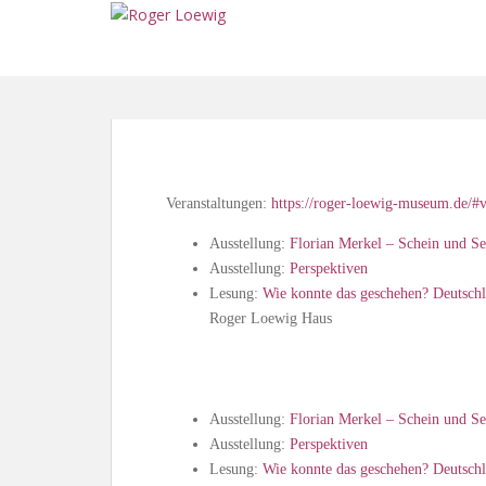
S
k
i
p
t
o
m
a
Veranstaltungen:
https://roger-loewig-museum.de/#v
i
n
Ausstellung:
Florian Merkel – Schein und Se
c
Ausstellung:
Perspektiven
o
Lesung:
Wie konnte das geschehen? Deutsch
n
Roger Loewig Haus
t
e
n
t
Ausstellung:
Florian Merkel – Schein und Se
Ausstellung:
Perspektiven
Lesung:
Wie konnte das geschehen? Deutsch