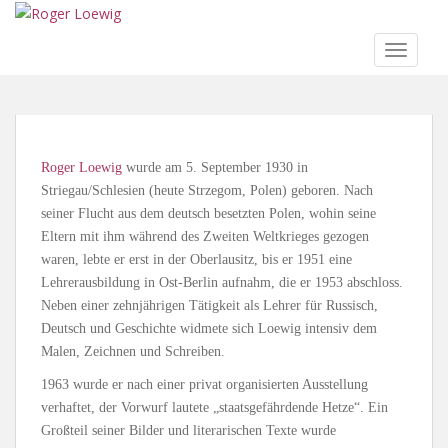
S
k
TOGGLE
i
p
t
o
m
Roger Loewig
wurde am 5. September 1930 in
a
Striegau/Schlesien (heute Strzegom, Polen) geboren. Nach
i
seiner Flucht aus dem deutsch besetzten Polen, wohin seine
n
Eltern mit ihm während des Zweiten Weltkrieges gezogen
c
waren, lebte er erst in der Oberlausitz, bis er 1951 eine
o
Lehrerausbildung in Ost-Berlin aufnahm, die er 1953 abschloss.
n
Neben einer zehnjährigen Tätigkeit als Lehrer für Russisch,
t
Deutsch und Geschichte widmete sich Loewig intensiv dem
e
Malen, Zeichnen und Schreiben.
n
t
1963 wurde er nach einer privat organisierten Ausstellung
verhaftet, der Vorwurf lautete „staatsgefährdende Hetze“. Ein
Großteil seiner Bilder und literarischen Texte wurde