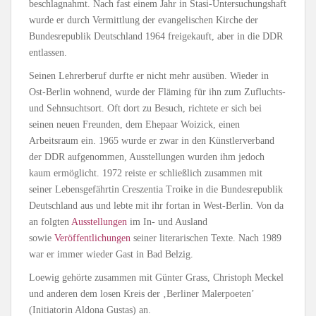
beschlagnahmt. Nach fast einem Jahr in Stasi-Untersuchungshaft
wurde er durch Vermittlung der evangelischen Kirche der
Bundesrepublik Deutschland 1964 freigekauft, aber in die DDR
entlassen.
Seinen Lehrerberuf durfte er nicht mehr ausüben. Wieder in
Ost-Berlin wohnend, wurde der Fläming für ihn zum Zufluchts-
und Sehnsuchtsort. Oft dort zu Besuch, richtete er sich bei
seinen neuen Freunden, dem Ehepaar Woizick, einen
Arbeitsraum ein. 1965 wurde er zwar in den Künstlerverband
der DDR aufgenommen, Ausstellungen wurden ihm jedoch
kaum ermöglicht. 1972 reiste er schließlich zusammen mit
seiner Lebensgefährtin Creszentia Troike in die Bundesrepublik
Deutschland aus und lebte mit ihr fortan in West-Berlin. Von da
an folgten
Ausstellungen
im In- und Ausland
sowie
Veröffentlichungen
seiner literarischen Texte. Nach 1989
war er immer wieder Gast in Bad Belzig.
Loewig gehörte zusammen mit Günter Grass, Christoph Meckel
und anderen dem losen Kreis der ‚Berliner Malerpoeten’
(Initiatorin Aldona Gustas) an.