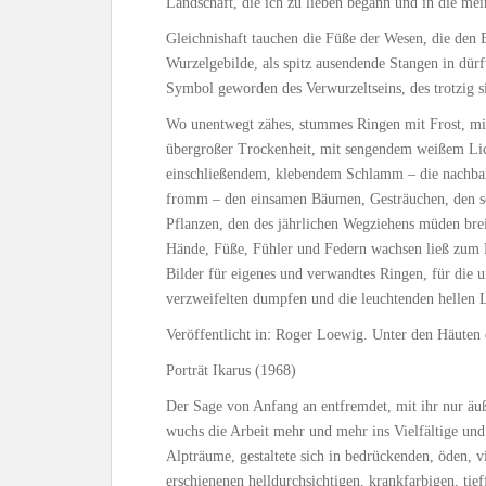
Landschaft, die ich zu lieben begann und in die me
Gleichnishaft tauchen die Füße der Wesen, die den 
Wurzelgebilde, als spitz ausendende Stangen in dür
Symbol geworden des Verwurzeltseins, des trotzig 
Wo unentwegt zähes, stummes Ringen mit Frost, mit
übergroßer Trockenheit, mit sengendem weißem Lich
einschließendem, klebendem Schlamm – die nachbar
fromm – den einsamen Bäumen, Gesträuchen, den sc
Pflanzen, den des jährlichen Wegziehens müden brei
Hände, Füße, Fühler und Federn wachsen ließ zum F
Bilder für eigenes und verwandtes Ringen, für die u
verzweifelten dumpfen und die leuchtenden hellen 
Veröffentlicht in: Roger Loewig. Unter den Häuten 
Porträt Ikarus (1968)
Der Sage von Anfang an entfremdet, mit ihr nur 
wuchs die Arbeit mehr und mehr ins Vielfältige und 
Alpträume, gestaltete sich in bedrückenden, öden, 
erschienenen helldurchsichtigen, krankfarbigen, ti