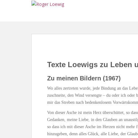
S
k
i
p
t
o
m
a
i
Texte Loewigs zu Leben 
n
c
Zu meinen Bildern (1967)
o
n
Wo alles zertreten wurde, jede Bindung an das Lebe
t
zuschneite, den Wind versengte – du oder ich oder b
e
mir das Streben nach bedenkenlosem Vorwärtskom
n
Von dieser Asche ist mein Herz überschüttet, so dass
t
Gedanken, meine Liebe, in den Glauben an unaustilg
so dass ich mit dieser Asche im Herzen nicht mehr
hinzugeben, denn alles Glück, alle Liebe, der Glaub