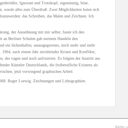
genbrödler, Ignorant und Trotzkopf, eigensinnig, böse,
n, wurde alles zum Überdruß. Zwei Möglichkeiten boten sich
 loszuwerden: das Schreiben, das Malen und Zeichnen. Ich
rung, der Aussöhnung mit mir selbst, fasste ich den
eit an Berliner Schulen gab meinem Handeln den
tand ein lückenhaftes, unausgegorenes, mich mehr und mehr
. 1964, nach einem Jahr zerrüttender Krisen und Konflikte,
, des vagen und noch unfixierten. Es folgten der Austritt aus
ender Künstler Deutschlands, die freiberufliche Existenz als
ischen, jetzt vorwiegend graphischen Arbeit.
 1968. Roger Loewig. Zeichnungen und Lithographien.
Bilder 