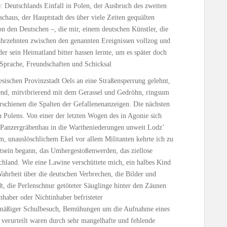
: Deutschlands Einfall in Polen, der Ausbruch des zweiten
rschaus, der Hauptstadt des über viele Zeiten gequälten
von den Deutschen –, die mir, einem deutschen Künstler, die
Jahrzehnten zwischen den genannten Ereignissen vollzog und
er sein Heimatland bitter hassen lernte, um es später doch
h Sprache, Freundschaften und Schicksal
esischen Provinzstadt Oels an eine Straßensperrung gelehnt,
end, mitvibrierend mit dem Gerassel und Gedröhn, ringsum
schienen die Spalten der Gefallenenanzeigen. Die nächsten
en Polens. Von einer der letzten Wogen des in Agonie sich
 Panzergräbenbau in die Wartheniederungen unweit Lodz’
m, unauslöschlichem Ekel vor allem Militanten kehrte ich zu
sein begann, das Umhergestoßenwerden, das ziellose
chland. Wie eine Lawine verschüttete mich, ein halbes Kind
ahrheit über die deutschen Verbrechen, die Bilder und
, die Perlenschnur getöteter Säuglinge hinter den Zäunen
nhaber oder Nichtinhaber befristeter
lmäßiger Schulbesuch, Bemühungen um die Aufnahme eines
verurteilt waren durch sehr mangelhafte und fehlende