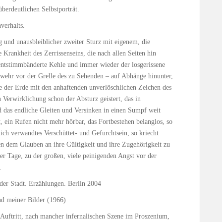
berdeutlichen Selbstporträt.
verhalts.
 und unausbleiblicher zweiter Sturz mit eigenem, die
 Krankheit des Zerrissenseins, die nach allen Seiten hin
ntstimmbänderte Kehle und immer wieder der losgerissene
wehr vor der Grelle des zu Sehenden – auf Abhänge hinunter,
le der Erde mit den anhaftenden unverlöschlichen Zeichen des
 Verwirklichung schon der Absturz geistert, das in
 das endliche Gleiten und Versinken in einen Sumpf weit
t, ein Rufen nicht mehr hörbar, das Fortbestehen belanglos, so
ich verwandtes Verschüttet- und Gefurchtsein, so kriecht
en dem Glauben an ihre Gültigkeit und ihre Zugehörigkeit zu
r Tage, zu der großen, viele peinigenden Angst vor der
.
der Stadt. Erzählungen. Berlin 2004
d meiner Bilder (1966)
n Auftritt, nach mancher infernalischen Szene im Proszenium,