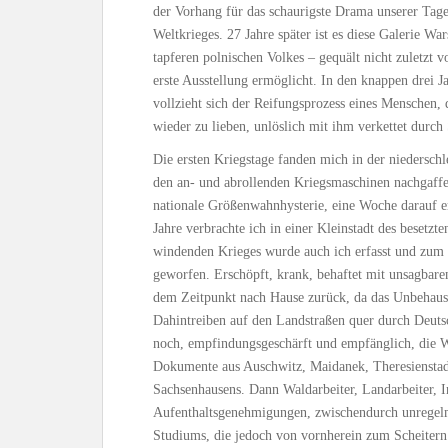
der Vorhang für das schaurigste Drama unserer Tage
Weltkrieges. 27 Jahre später ist es diese Galerie Wa
tapferen polnischen Volkes – gequält nicht zuletzt 
erste Ausstellung ermöglicht. In den knappen drei 
vollzieht sich der Reifungsprozess eines Menschen, d
wieder zu lieben, unlöslich mit ihm verkettet durc
Die ersten Kriegstage fanden mich in der niederschl
den an- und abrollenden Kriegsmaschinen nachgaff
nationale Größenwahnhysterie, eine Woche darauf er
Jahre verbrachte ich in einer Kleinstadt des besetzt
windenden Krieges wurde auch ich erfasst und zum
geworfen. Erschöpft, krank, behaftet mit unsagbare
dem Zeitpunkt nach Hause zurück, da das Unbehaust
Dahintreiben auf den Landstraßen quer durch Deuts
noch, empfindungsgeschärft und empfänglich, die W
Dokumente aus Auschwitz, Maidanek, Theresienstadt
Sachsenhausens. Dann Waldarbeiter, Landarbeiter, I
Aufenthaltsgenehmigungen, zwischendurch unrege
Studiums, die jedoch von vornherein zum Scheitern 