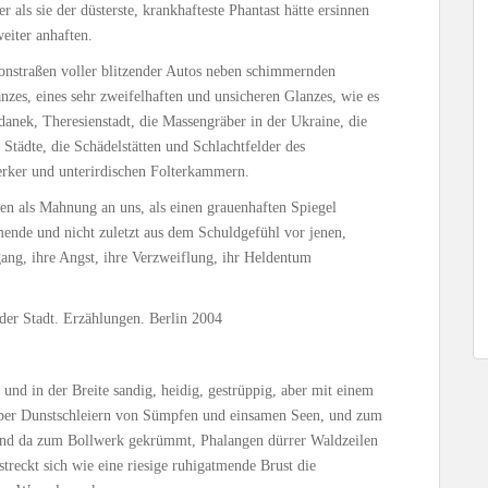
er als sie der düsterste, krankhafteste Phantast hätte ersinnen
eiter anhaften.
tonstraßen voller blitzender Autos neben schimmernden
nzes, eines sehr zweifelhaften und unsicheren Glanzes, wie es
anek, Theresienstadt, die Massengräber in der Ukraine, die
tädte, die Schädelstätten und Schlachtfelder des
 Kerker und unterirdischen Folterkammern.
en als Mahnung an uns, als einen grauenhaften Spiegel
ende und nicht zuletzt aus dem Schuldgefühl vor jenen,
gang, ihre Angst, ihre Verzweiflung, ihr Heldentum
der Stadt. Erzählungen. Berlin 2004
und in der Breite sandig, heidig, gestrüppig, aber mit einem
 über Dunstschleiern von Sümpfen und einsamen Seen, und zum
 und da zum Bollwerk gekrümmt, Phalangen dürrer Waldzeilen
treckt sich wie eine riesige ruhigatmende Brust die