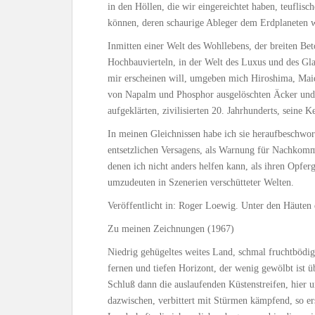
in den Höllen, die wir eingereichtet haben, teuflisch
können, deren schaurige Ableger dem Erdplaneten w
Inmitten einer Welt des Wohllebens, der breiten Be
Hochbauvierteln, in der Welt des Luxus und des Gla
mir erscheinen will, umgeben mich Hiroshima, Maid
von Napalm und Phosphor ausgelöschten Äcker und S
aufgeklärten, zivilisierten 20. Jahrhunderts, seine
In meinen Gleichnissen habe ich sie heraufbeschwor
entsetzlichen Versagens, als Warnung für Nachkomm
denen ich nicht anders helfen kann, als ihren Opfer
umzudeuten in Szenerien verschütteter Welten.
Veröffentlicht in: Roger Loewig. Unter den Häuten 
Zu meinen Zeichnungen (1967)
Niedrig gehügeltes weites Land, schmal fruchtbödig 
fernen und tiefen Horizont, der wenig gewölbt ist
Schluß dann die auslaufenden Küstenstreifen, hier
dazwischen, verbittert mit Stürmen kämpfend, so ers