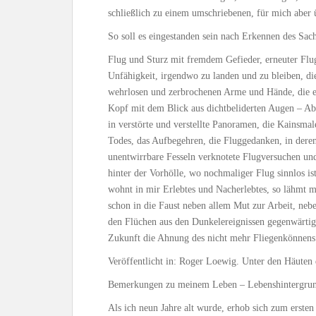
schließlich zu einem umschriebenen, für mich aber ü
So soll es eingestanden sein nach Erkennen des Sach
Flug und Sturz mit fremdem Gefieder, erneuter Flug
Unfähigkeit, irgendwo zu landen und zu bleiben, die
wehrlosen und zerbrochenen Arme und Hände, die e
Kopf mit dem Blick aus dichtbeliderten Augen – Ab
in verstörte und verstellte Panoramen, die Kainsma
Todes, das Aufbegehren, die Fluggedanken, in deren
unentwirrbare Fesseln verknotete Flugversuchen und
hinter der Vorhölle, wo nochmaliger Flug sinnlos is
wohnt in mir Erlebtes und Nacherlebtes, so lähmt m
schon in die Faust neben allem Mut zur Arbeit, neb
den Flüchen aus den Dunkelereignissen gegenwärtige
Zukunft die Ahnung des nicht mehr Fliegenkönnens
Veröffentlicht in: Roger Loewig. Unter den Häuten 
Bemerkungen zu meinem Leben – Lebenshintergrun
Als ich neun Jahre alt wurde, erhob sich zum erste