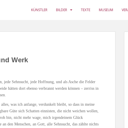
KÜNSTLER
BILDER
TEXTE
MUSEUM
VE
und Werk
n, jede Sehnsucht, jede Hoffnung, und als Asche die Felder
eide hätten dort ebenso verbrannt werden können – zerriss in
men.
 alles, was ich anfange, verdunkelt bleibt, so dass in meine
bare Güte sich Schatten einnisten, die nicht weichen wollen,
 froh bin, nicht mehr wage, mich irgendeinem Glück
e an den Menschen, an Gott, alle Sehnsucht, das zählte nichts