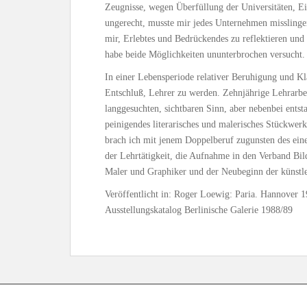
Zeugnisse, wegen Überfüllung der Universitäten, Ei
ungerecht, musste mir jedes Unternehmen misslinge
mir, Erlebtes und Bedrückendes zu reflektieren und
habe beide Möglichkeiten ununterbrochen versucht.
In einer Lebensperiode relativer Beruhigung und Klä
Entschluß, Lehrer zu werden. Zehnjährige Lehrarb
langgesuchten, sichtbaren Sinn, aber nebenbei ents
peinigendes literarisches und malerisches Stückwerk
brach ich mit jenem Doppelberuf zugunsten des einen
der Lehrtätigkeit, die Aufnahme in den Verband Bild
Maler und Graphiker und der Neubeginn der künstler
Veröffentlicht in: Roger Loewig: Paria. Hannover
Ausstellungskatalog Berlinische Galerie 1988/89