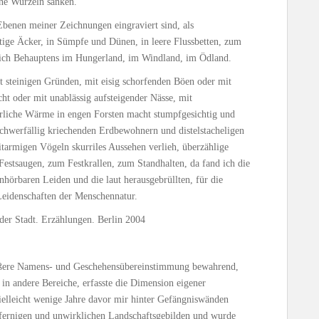
ine Wurzeln sanken.
Ebenen meiner Zeichnungen eingraviert sind, als
ftige Äcker, in Sümpfe und Dünen, in leere Flussbetten, zum
sich Behauptens im Hungerland, im Windland, im Ödland.
 steinigen Gründen, mit eisig schorfenden Böen oder mit
t oder mit unablässig aufsteigender Nässe, mit
liche Wärme in engen Forsten macht stumpfgesichtig und
hwerfällig kriechenden Erdbewohnern und distelstacheligen
tarmigen Vögeln skurriles Aussehen verlieh, überzählige
estsaugen, zum Festkrallen, zum Standhalten, da fand ich die
nhörbaren Leiden und die laut herausgebrüllten, für die
Leidenschaften der Menschennatur.
der Stadt. Erzählungen. Berlin 2004
äußere Namens- und Geschehensübereinstimmung bewahrend,
in andere Bereiche, erfasste die Dimension eigener
vielleicht wenige Jahre davor mir hinter Gefängniswänden
effernigen und unwirklichen Landschaftsgebilden und wurde