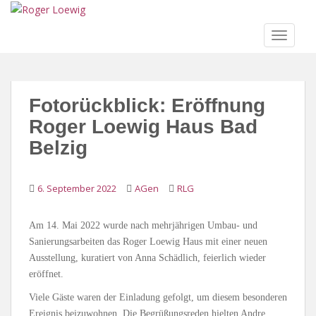
S
k
TOGGLE
i
p
t
o
Fotorückblick: Eröffnung
m
a
Roger Loewig Haus Bad
i
Belzig
n
c
o
6. September 2022
AGen
RLG
n
t
Am 14. Mai 2022 wurde nach mehrjährigen Umbau- und
e
Sanierungsarbeiten das Roger Loewig Haus mit einer neuen
n
Ausstellung, kuratiert von Anna Schädlich, feierlich wieder
t
eröffnet.
Viele Gäste waren der Einladung gefolgt, um diesem besonderen
Ereignis beizuwohnen. Die Begrüßungsreden hielten Andre