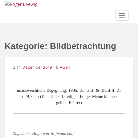
S
k
TOGGLE
i
p
t
o
Kategorie:
Bildbetrachtung
m
a
i
n
14. Dezember 2019
AGen
c
o
n
unausweichliche Begegnung, 1986, Buntstift & Bleistift, 21
t
x 29,7 cm (Blatt 3 der 13teiligen Folge: Meine kleinen
e
gelben Blätter)
n
t
Zugedacht Hugo von Hofmannsthal