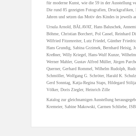
für moderne Kunst, wie die 59 in der Ausstellung v
Die rund 85 gezeigten Fotografien, Druckgrafiken,
Jahren und setzen das Motiv des Kindes in jeweils
Ursula Arnold, BĀLAVAT, Hans Baluschek, Annemir
Böhme, Christian Borchert, Pol Cassel, Reinhard Di
Wilfried Fitzenreiter, Lutz Friedel, Günther Frie
Hans Grundig, Sabina Grzimek, Bernhard Heisig, J
Kreßner, Willy Kriegel, Hans-Wulf Kunze, Wilhelm
Werner Mahler, Gustav Alfred Müller, Jürgen Parche
Querner, Gerhard Rommel, Wilhelm Rudolph, Rudol
Schmöller, Wolfgang G. Schröter, Harald K. Schulz
Gerd Sonntag, Katja-Regina Staps, Hildegard Stili
Völker, Doris Ziegler, Heinrich Zille
Katalog zur gleichnamigen Ausstellung herausgegeb
Kremeier, Sabine Makowski, Carmen Schliebe, IS