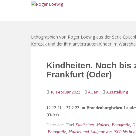
S
k
i
p
t
Lithographien von Roger Loewig aus der Serie Epitap
o
Korczak und der ihm anvertrauten Kinder im Warscha
m
a
i
Kindheiten. Noch bis
n
Frankfurt (Oder)
c
o
n
16. Februar 2022
AGen
Ausstellung
t
e
n
12.12.21 – 27.2.22 im Brandenburgischen Land
t
(Oder)
Unter dem Titel
Kindheiten. Malerei, Fotografie, 
Fotografie, Malerei und Skulptur von 1900 bis in 