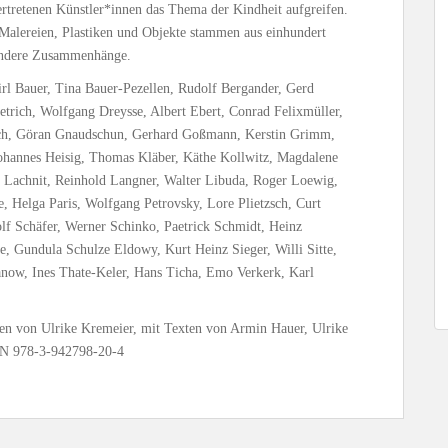
ertretenen Künstler*innen das Thema der Kindheit aufgreifen.
 Malereien, Plastiken und Objekte stammen aus einhundert
 andere Zusammenhänge.
l Bauer, Tina Bauer-Pezellen, Rudolf Bergander, Gerd
etrich, Wolfgang Dreysse, Albert Ebert, Conrad Felixmüller,
drich, Göran Gnaudschun, Gerhard Goßmann, Kerstin Grimm,
ohannes Heisig, Thomas Kläber, Käthe Kollwitz, Magdalene
 Lachnit, Reinhold Langner, Walter Libuda, Roger Loewig,
, Helga Paris, Wolfgang Petrovsky, Lore Plietzsch, Curt
f Schäfer, Werner Schinko, Paetrick Schmidt, Heinz
e, Gundula Schulze Eldowy, Kurt Heinz Sieger, Willi Sitte,
janow, Ines Thate-Keler, Hans Ticha, Emo Verkerk, Karl
en von Ulrike Kremeier, mit Texten von Armin Hauer, Ulrike
BN 978-3-942798-20-4