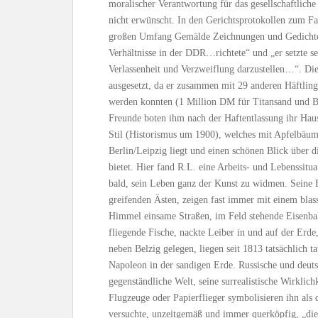
moralischer Verantwortung für das gesellschaftlich
nicht erwünscht. In den Gerichtsprotokollen zum Fa
großen Umfang Gemälde Zeichnungen und Gedichte, d
Verhältnisse in der DDR…richtete“ und „er setzte se
Verlassenheit und Verzweiflung darzustellen…“. Di
ausgesetzt, da er zusammen mit 29 anderen Häftling
werden konnten (1 Million DM für Titansand und Bu
Freunde boten ihm nach der Haftentlassung ihr Hau
Stil (Historismus um 1900), welches mit Apfelbäu
Berlin/Leipzig liegt und einen schönen Blick über 
bietet. Hier fand R.L. eine Arbeits- und Lebenssitua
bald, sein Leben ganz der Kunst zu widmen. Seine B
greifenden Ästen, zeigen fast immer mit einem blas
Himmel einsame Straßen, im Feld stehende Eisenbah
fliegende Fische, nackte Leiber in und auf der Erde
neben Belzig gelegen, liegen seit 1813 tatsächlich 
Napoleon in der sandigen Erde. Russische und deut
gegenständliche Welt, seine surrealistische Wirklich
Flugzeuge oder Papierflieger symbolisieren ihn als 
versuchte, unzeitgemäß und immer querköpfig, „die