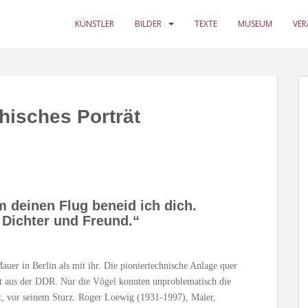
KÜNSTLER
BILDER
TEXTE
MUSEUM
VE
hisches Porträt
m deinen Flug beneid ich dich.
 Dichter und Freund.“
uer in Berlin als mit ihr. Die pioniertechnische Anlage quer
ht aus der DDR. Nur die Vögel konnten unproblematisch die
nt, vor seinem Sturz. Roger Loewig (1931-1997), Maler,