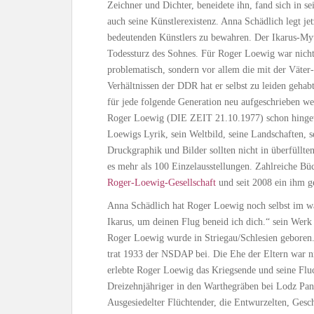
Zeichner und Dichter, beneidete ihn, fand sich in
auch seine Künstlerexistenz. Anna Schädlich legt je
bedeutenden Künstlers zu bewahren. Der Ikarus-Myt
Todessturz des Sohnes. Für Roger Loewig war nicht
problematisch, sondern vor allem die mit der Väter
Verhältnissen der DDR hat er selbst zu leiden gehab
für jede folgende Generation neu aufgeschrieben w
Roger Loewig (DIE ZEIT 21.10.1977) schon hingewi
Loewigs Lyrik, sein Weltbild, seine Landschaften, 
Druckgraphik und Bilder sollten nicht in überfüll
es mehr als 100 Einzelausstellungen. Zahlreiche Büc
Roger-Loewig-Gesellschaft
und seit 2008 ein ihm 
Anna Schädlich hat Roger Loewig noch selbst im wa
Ikarus, um deinen Flug beneid ich dich.“ sein Werk
Roger Loewig wurde in Striegau/Schlesien geboren. S
trat 1933 der NSDAP bei. Die Ehe der Eltern war ni
erlebte Roger Loewig das Kriegsende und seine Fluch
Dreizehnjähriger in den Warthegräben bei Lodz Pan
Ausgesiedelter Flüchtender, die Entwurzelten, Gesch