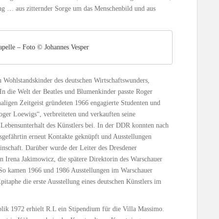
ng … aus zitternder Sorge um das Menschenbild und aus
pelle – Foto © Johannes Vesper
en Wohlstandskinder des deutschen Wirtschaftswunders,
In die Welt der Beatles und Blumenkinder passte Roger
aligen Zeitgeist gründeten 1966 engagierte Studenten und
ger Loewigs“, verbreiteten und verkauften seine
 Lebensunterhalt des Künstlers bei. In der DDR konnten nach
sgefährtin erneut Kontakte geknüpft und Ausstellungen
einschaft. Darüber wurde der Leiter des Dresdener
in Irena Jakimowicz, die spätere Direktorin des Warschauer
So kamen 1966 und 1986 Ausstellungen im Warschauer
taphe die erste Ausstellung eines deutschen Künstlers im
ik 1972 erhielt R.L ein Stipendium für die Villa Massimo.