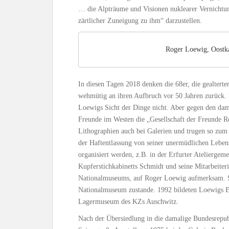
… die Alpträume und Visionen nuklearer Vernichtu
zärtlicher Zuneigung zu ihm“ darzustellen.
Roger Loewig, Oostka
In diesen Tagen 2018 denken die 68er, die gealtert
wehmütig an ihren Aufbruch vor 50 Jahren zurück. 
Loewigs Sicht der Dinge nicht. Aber gegen den dam
Freunde im Westen die „Gesellschaft der Freunde Ro
Lithographien auch bei Galerien und trugen so zum
der Haftentlassung von seiner unermüdlichen Leben
organisiert werden, z.B. in der Erfurter Ateliergem
Kupferstichkabinetts Schmidt und seine Mitarbeiter
Nationalmuseums, auf Roger Loewig aufmerksam. 
Nationalmuseum zustande. 1992 bildeten Loewigs Epi
Lagermuseum des KZs Auschwitz.
Nach der Übersiedlung in die damalige Bundesrepubl