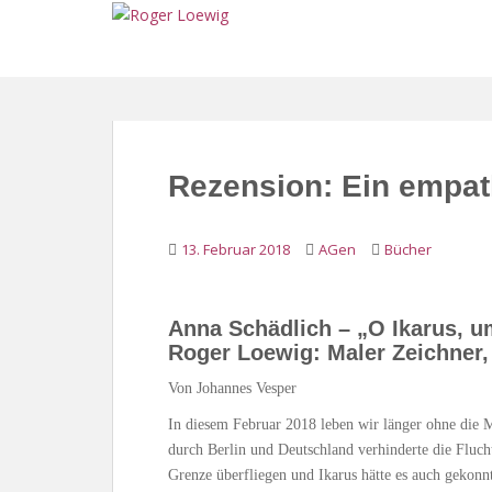
S
k
i
p
t
o
m
Rezension: Ein empat
a
i
n
13. Februar 2018
AGen
Bücher
c
o
n
Anna Schädlich – „O Ikarus, u
t
Roger Loewig: Maler Zeichner,
e
n
Von Johannes Vesper
t
In diesem Februar 2018 leben wir länger ohne die Ma
durch Berlin und Deutschland verhinderte die Fluc
Grenze überfliegen und Ikarus hätte es auch gekon