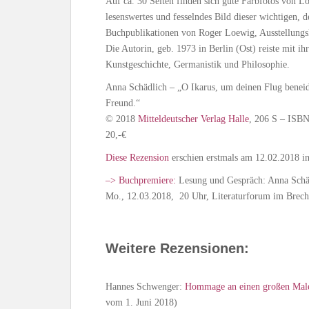
Auf ca. 30 Seiten finden sich gute Farbfotos von Loe
lesenswertes und fesselndes Bild dieser wichtigen, d
Buchpublikationen von Roger Loewig, Ausstellungsk
Die Autorin, geb. 1973 in Berlin (Ost) reiste mit ih
Kunstgeschichte, Germanistik und Philosophie.
Anna Schädlich – „O Ikarus, um deinen Flug beneid
Freund.“
© 2018
Mitteldeutscher Verlag Halle
, 206 S – ISB
20,-€
Diese Rezension
erschien erstmals am 12.02.2018 i
–> Buchpremiere:
Lesung und Gespräch: Anna Schä
Mo., 12.03.2018, 20 Uhr, Literaturforum im Brecht
Weitere Rezensionen:
Hannes Schwenger:
Hommage an einen großen Mal
vom 1. Juni 2018)