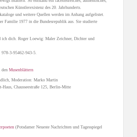
wigs Blättern. So entstand ein facettenreiches, authentisches,
eutschen Künstlerexistenz des 20. Jahrhunderts.
ataloge und weitere Quellen werden im Anhang aufgelistet.
rer Familie 1977 in die Bundesrepublik aus. Sie studierte
 ich dich. Roger Loewig: Maler Zeichner, Dichter und
N 978-3-95462-943-5.
n den
Musenblättern
dlich, Moderation: Marko Martin
-Haus, Chausseestraße 125, Berlin-Mitte
erpoeten
(Potsdamer Neueste Nachrichten und Tagesspiegel