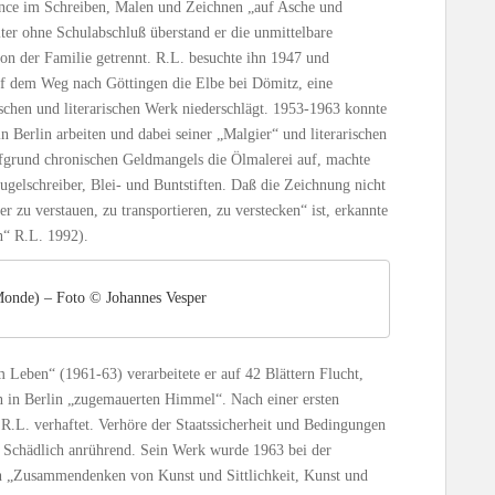
ance im Schreiben, Malen und Zeichnen „auf Asche und
iter ohne Schulabschluß überstand er die unmittelbare
 von der Familie getrennt. R.L. besuchte ihn 1947 und
 dem Weg nach Göttingen die Elbe bei Dömitz, eine
rischen und literarischen Werk niederschlägt. 1953-1963 konnte
n Berlin arbeiten und dabei seiner „Malgier“ und literarischen
fgrund chronischen Geldmangels die Ölmalerei auf, machte
ugelschreiber, Blei- und Buntstiften. Daß die Zeichnung nicht
er zu verstauen, zu transportieren, zu verstecken“ ist, erkannte
en“ R.L. 1992).
Monde) – Foto © Johannes Vesper
Leben“ (1961-63) verarbeitete er auf 42 Blättern Flucht,
 in Berlin „zugemauerten Himmel“. Nach einer ersten
R.L. verhaftet. Verhöre der Staatssicherheit und Bedingungen
 Schädlich anrührend. Sein Werk wurde 1963 bei der
ein „Zusammendenken von Kunst und Sittlichkeit, Kunst und