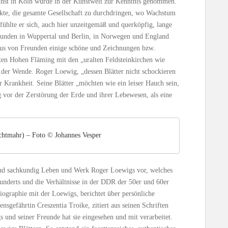
unst in Köln wurde in der Kunstwelt zur Kenntnis genommen.
te, die gesamte Gesellschaft zu durchdringen, wo Wachstum
fühlte er sich, auch hier unzeitgemäß und querköpfig, lange
Freunden in Wuppertal und Berlin, in Norwegen und England
us von Freunden einige schöne und Zeichnungen bzw.
ten Hohen Fläming mit den „uralten Feldsteinkirchen wie
 der Wende. Roger Loewig, „dessen Blätter nicht schockieren
 Krankheit. Seine Blätter „möchten wie ein leiser Hauch sein,
 vor der Zerstörung der Erde und ihrer Lebewesen, als eine
chtmahr) – Foto © Johannes Vesper
und sachkundig Leben und Werk Roger Loewigs vor, welches
underts und die Verhältnisse in der DDR der 50er und 60er
Biographie mit der Loewigs, berichtet über persönliche
sgefährtin Creszentia Troike, zitiert aus seinen Schriften
s und seiner Freunde hat sie eingesehen und mit verarbeitet.