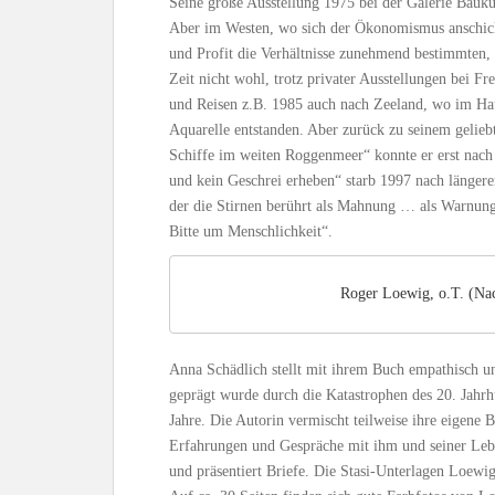
Seine große Ausstellung 1975 bei der Galerie Bauk
Aber im Westen, wo sich der Ökonomismus anschick
und Profit die Verhältnisse zunehmend bestimmten, 
Zeit nicht wohl, trotz privater Ausstellungen bei 
und Reisen z.B. 1985 auch nach Zeeland, wo im Ha
Aquarelle entstanden. Aber zurück zu seinem gelieb
Schiffe im weiten Roggenmeer“ konnte er erst nach
und kein Geschrei erheben“ starb 1997 nach längerer
der die Stirnen berührt als Mahnung … als Warnung
Bitte um Menschlichkeit“.
Roger Loewig, o.T. (Na
Anna Schädlich stellt mit ihrem Buch empathisch 
geprägt wurde durch die Katastrophen des 20. Jahrh
Jahre. Die Autorin vermischt teilweise ihre eigene 
Erfahrungen und Gespräche mit ihm und seiner Leben
und präsentiert Briefe. Die Stasi-Unterlagen Loewig