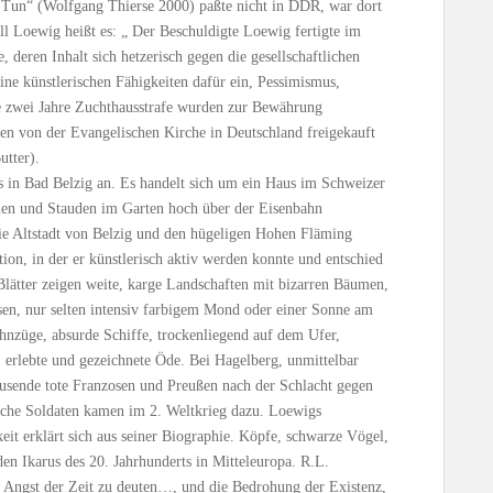
e Tun“ (Wolfgang Thierse 2000) paßte nicht in DDR, war dort
ll Loewig heißt es: „ Der Beschuldigte Loewig fertigte im
eren Inhalt sich hetzerisch gegen die gesellschaftlichen
ine künstlerischen Fähigkeiten dafür ein, Pessimismus,
e zwei Jahre Zuchthausstrafe wurden zur Bewährung
en von der Evangelischen Kirche in Deutschland freigekauft
tter).
s in Bad Belzig an. Es handelt sich um ein Haus im Schweizer
men und Stauden im Garten hoch über der Eisenbahn
die Altstadt von Belzig und den hügeligen Hohen Fläming
tion, in der er künstlerisch aktiv werden konnte und entschied
lätter zeigen weite, karge Landschaften mit bizarren Bäumen,
sen, nur selten intensiv farbigem Mond oder einer Sonne am
nzüge, absurde Schiffe, trockenliegend auf dem Ufer,
, erlebte und gezeichnete Öde. Bei Hagelberg, unmittelbar
tausende tote Franzosen und Preußen nach der Schlacht gegen
sche Soldaten kamen im 2. Weltkrieg dazu. Loewigs
keit erklärt sich aus seiner Biographie. Köpfe, schwarze Vögel,
den Ikarus des 20. Jahrhunderts in Mitteleuropa. R.L.
 Angst der Zeit zu deuten…, und die Bedrohung der Existenz,