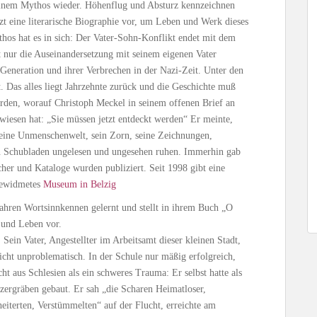
 seinem Mythos wieder. Höhenflug und Absturz kennzeichnen
tzt eine literarische Biographie vor, um Leben und Werk dieses
hos hat es in sich: Der Vater-Sohn-Konflikt endet mit dem
 nur die Auseinandersetzung mit seinem eigenen Vater
-Generation und ihrer Verbrechen in der Nazi-Zeit. Unter den
t. Das alles liegt Jahrzehnte zurück und die Geschichte muß
erden, worauf Christoph Meckel in seinem offenen Brief an
esen hat: „Sie müssen jetzt entdeckt werden“ Er meinte,
seine Unmenschenwelt, sein Zorn, seine Zeichnungen,
ten Schubladen ungelesen und ungesehen ruhen. Immerhin gab
her und Kataloge wurden publiziert. Seit 1998 gibt eine
gewidmetes
Museum in Belzig
hren Wortsinnkennen gelernt und stellt in ihrem Buch „O
 und Leben vor.
ein Vater, Angestellter im Arbeitsamt dieser kleinen Stadt,
cht unproblematisch. In der Schule nur mäßig erfolgreich,
t aus Schlesien als ein schweres Trauma: Er selbst hatte als
zergräben gebaut. Er sah „die Scharen Heimatloser,
eiterten, Verstümmelten“ auf der Flucht, erreichte am