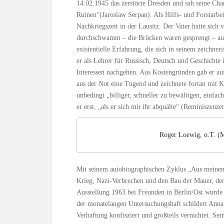
14.02.1945 das zerstörte Dresden und sah seine Ch
Ruinen“(Jaroslaw Serpan). Als Hilfs- und Forstarbe
Nachkriegszeit in der Lausitz. Der Vater hatte sich
durchschwamm – die Brücken waren gesprengt – auf
existentielle Erfahrung, die sich in seinem zeichne
er als Lehrer für Russisch, Deutsch und Geschichte i
Interessen nachgehen. Aus Kostengründen gab er au
aus der Not eine Tugend und zeichnete fortan mit K
unbedingt „billiger, schneller zu bewältigen, einfach
er erst, „als er sich mit ihr abquälte“ (Reminiszenz
Roger Loewig, o.T. (
Mit seinem autobiographischen Zyklus „Aus meinem 
Krieg, Nazi-Verbrechen und den Bau der Mauer, den
Ausstellung 1963 bei Freunden in Berlin/Ost wurde 
der monatelangen Untersuchungshaft schildert Anna
Verhaftung konfisziert und großteils vernichtet. S